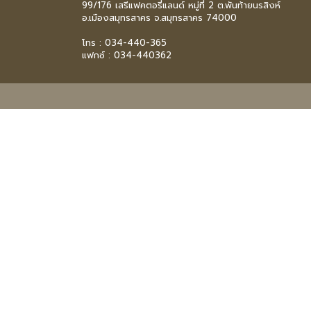
99/176 เสรีแฟคตอรี่แลนด์ หมู่ที่ 2 ต.พันท้ายนรสิงห์
อ.เมืองสมุทรสาคร จ.สมุทรสาคร 74000
โทร :
034-440-365
แฟกซ์ : 034-440362